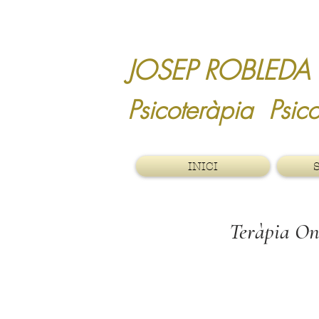
JOSEP ROB
Psicoteràp
INICI
Teràpia Online: Supo