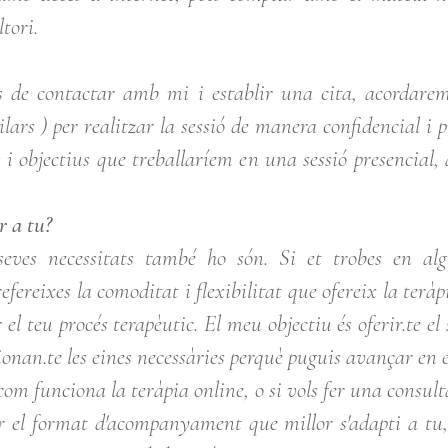
tori.
rés de contactar amb mi i establir una cita, acordar
ars ) per realitzar la sessió de manera confidencial i p
i objectius que treballaríem en una sessió presencial, 
r a tu?
seves necessitats també ho són. Si et trobes en al
fereixes la comoditat i flexibilitat que ofereix la terà
 el teu procés terapèutic. El meu objectiu és oferir.te e
cionan.te les eines necessàries perquè puguis avançar en 
com funciona la teràpia online, o si vols fer una consult
ar el format d'acompanyament que millor s'adapti a tu