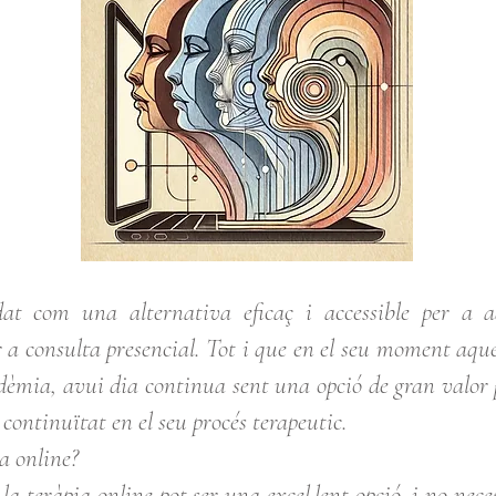
dat com una alternativa eficaç i accessible per a aq
r a consulta presencial. Tot i que en el seu moment aqu
ndèmia, avui dia continua sent una opció de gran valor 
t continuïtat en el seu procés terapeutic.
ia online?
la teràpia online pot ser una excel.lent opció, i no nec