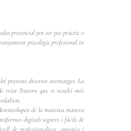
sulta presencial pot ser poc pràctic o
mpanyament psicològic profesional in
bé presente diversos aventatges. La
e triar l'entorn que et resulti més
odalitat.
s desenvolupen de la mateixa manera
taformes digitals segures i fàcils de
vell de professionalitat, empatia i