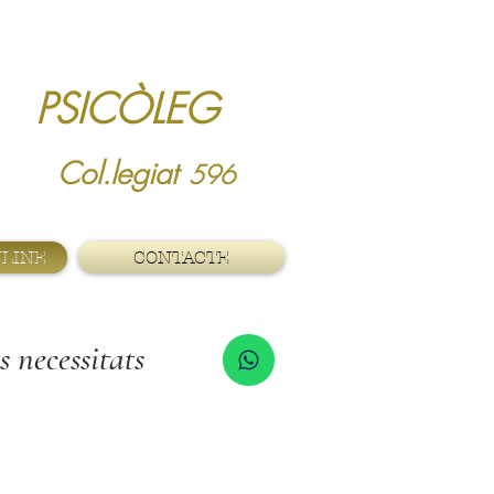
ICÒLEG
ca
Col.legiat
596
NLINE
CONTACTE
necessitats