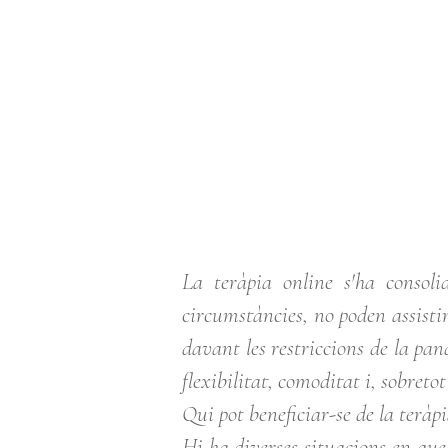
La teràpia online s'ha consoli
circumstàncies, no poden assisti
davant les restriccions de la pa
flexibilitat, comoditat i, sobreto
Qui pot beneficiar-se de la teràp
Hi ha diverses situacions en que 