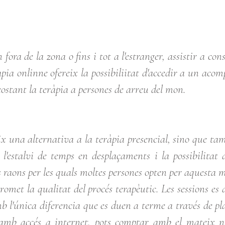
fora de la zona o fins i tot a l'estranger, assistir a con
àpia onlinne ofereix la possibiliitat d'accedir a un aco
ostant la teràpia a persones de arreu del mon.
x una alternativa a la teràpia presencial, sino que tam
l'estalvi de temps en desplaçaments i la possibilitat d
 raons per les quals moltes persones opten per aquesta m
omet la qualitat del procés terapèutic. Les sessions e
b l'única diferencia que es duen a terme a través de pla
c amb accés a internet, pots comptar amb el mateix ni