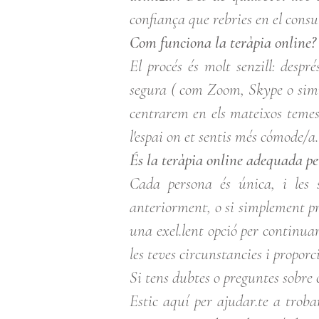
confiança que rebries en el consul
Com funciona la teràpia online?
El procés és molt senzill: desp
segura ( com Zoom, Skype o simil
centrarem en els mateixos temes 
l'espai on et sentis més cómode/a.
És la teràpia online adequada pe
Cada persona és única, i les 
anteriorment, o si simplement pre
una exel.lent opció per continuar
les teves circunstancies i propor
Si tens dubtes o preguntes sobre 
Estic aquí per ajudar.te a trob